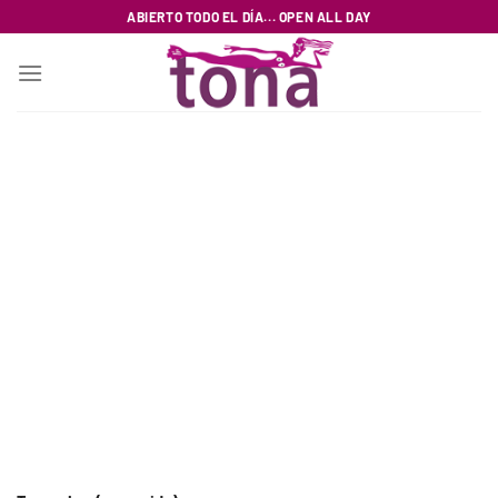
Saltar
ABIERTO TODO EL DÍA... OPEN ALL DAY
al
contenido